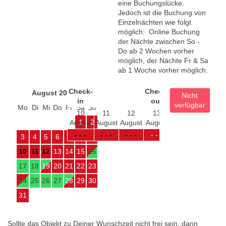
eine Buchungslücke.
Jedoch ist die Buchung von
Einzelnächten wie folgt
möglich: Online Buchung
der Nächte zwischen So -
Do ab 2 Wochen vorher
möglich, der Nächte Fr & Sa
ab 1 Woche vorher möglich.
Check-
Check-
August 2026
Nicht
in
out
verfügbar
Mo
Di
Mi
Do
Fr
Sa
So
10
11
12
13
14
15
1
2
August
August
August
August
August
August
A
- - -
- - -
- - -
- - -
- - -
- - -
1
3
4
5
6
7
8
9
10
11
12
13
14
15
16
17
18
19
20
21
22
23
24
25
26
27
28
29
30
31
Sollte das Objekt zu Deiner Wunschzeit nicht frei sein, dann