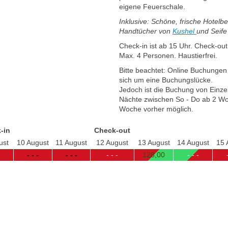
eigene Feuerschale.
Inklusive: Schöne, frische Hotelb
Handtücher von
Kushel
und Seif
Check-in ist ab 15 Uhr. Check-out
Max. 4 Personen. Haustierfrei.
Bitte beachtet: Online Buchungen
sich um eine Buchungslücke.
Jedoch ist die Buchung von Einze
Nächte zwischen So - Do ab 2 Wo
Woche vorher möglich.
-in
Check-out
ust
10 August
11 August
12 August
13 August
14 August
15 
-
- - -
- - -
- - -
128
,00
- - -